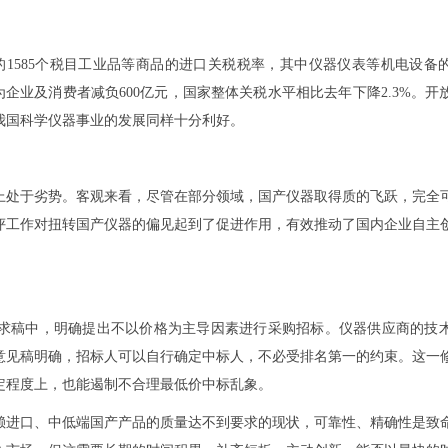
在内的1585个税目工业品等商品的进口关税税率，其中仪器仪表等机电设备
将为企业及消费者减负600亿元，国家整体关税水平相比去年下降2.3%。
我国科学仪器事业的发展同样十分利好。
上处于劣势。客观来看，尽管在部分领域，国产仪器取得质的飞跃，完全
评工作对扭转国产仪器的偏见起到了促进作用，有效推动了国内企业自主
划征求稿中，明确提出不以价格为主导因素进行采购招标。仪器供应商的技
意见稿明确，招标人可以自行确定中标人，不必受排名第一的约束。这一
定程度上，也能遏制不合理最低价中标乱象。
赖进口、中低端国产产品的质量达不到要求的现状，可靠性、精确性是致